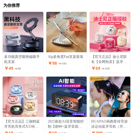
为你推荐
多功能真空吸附磁吸手
Alp多角度Pad支架套装
【官方正品】迪士尼联
机支架
名【全网热卖】蓝牙耳
￥98
￥199
机 真无线新款透明仓
￥49
￥69
￥89
￥199
【官方正品】三丽鸥蓝
2025新款AI语音智能控
HUAPAO画跑骨传导游
牙耳机耳夹式X53长续
制【闹钟+蓝牙音箱】
泳运动蓝牙耳机（升级
航 运动专用耳机
可播放音乐
游泳版，自带32g内存）