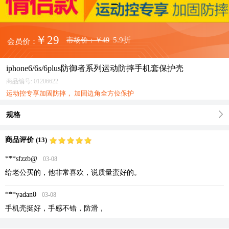
￥29
5.9折
市场价：
￥49
会员价：
iphone6/6s/6plus防御者系列运动防摔手机套保护壳
商品编号:
01206622
运动控专享加固防摔， 加固边角全方位保护
规格
商品评价
(13)
***sfzzb@
03-08
给老公买的，他非常喜欢，说质量蛮好的。
***yadan0
03-08
手机壳挺好，手感不错，防滑，