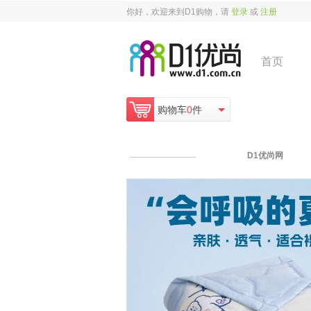
你好，欢迎来到D1购物，请
登录
或
注册
首页
购物车
0
件
D1优尚网