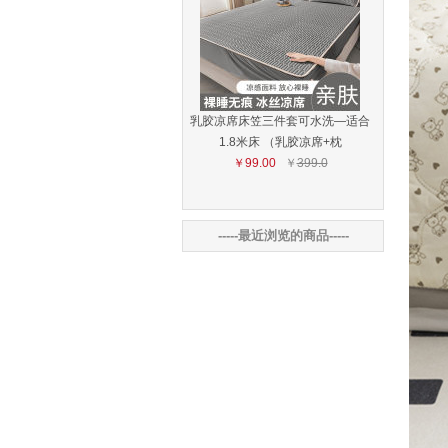
乳胶凉席床笠三件套可水洗—适合
1.8米床 （乳胶凉席+枕
￥99.00
￥
399.0
-----最近浏览的商品-----