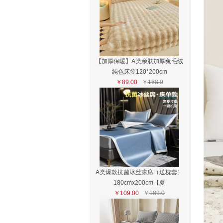
【加厚保暖】A类亲肤加厚兔毛绒
纯色床笠120*200cm
￥89.00
￥
168.0
A类爆款抗菌冰丝凉席（送枕套）
180cmx200cm【夏
￥109.00
￥
189.0