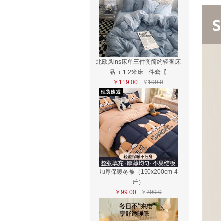
北欧风ins床单三件套简约轻奢床
品（ 1.2米床三件套【
￥119.00
￥
199.0
加厚保暖冬被（150x200cm-4
斤）
￥99.00
￥
299.0