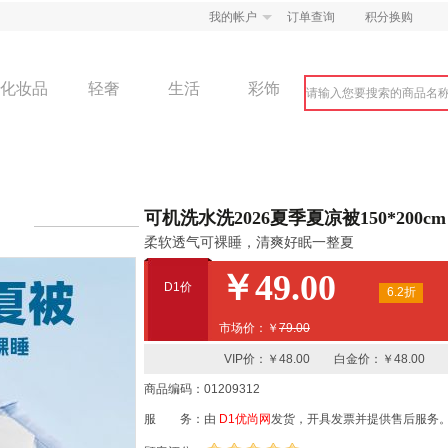
我的帐户
订单查询
积分换购
化妆品
轻奢
生活
彩饰
可机洗水洗2026夏季夏凉被150*200cm
柔软透气可裸睡，清爽好眠一整夏
￥49.00
D1价
6.2折
市场价：￥
79.00
VIP价：￥48.00 白金价：￥48.00
商品编码：01209312
服 务：由
D1优尚网
发货，开具发票并提供售后服务