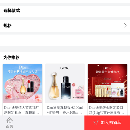
选择款式
规格
为你推荐
Dior 迪奥情人节真我红
Dior迪奥真我香水100ml
Dior迪奥奢金限定款口
唇限定礼盒（真我浓香
+旷野男士香水100ml
红(1.5g*5支)+迪奥香水
水50ml+烈焰蓝金口红3.
（送迪奥小姐50ml）
礼盒
628.0
1620.0
329.0
￥1390.0
￥4040.0
￥1120.0
加入购物车
5g）