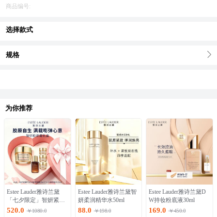
商品编号:
选择款式
规格
为你推荐
Estee Lauder雅诗兰黛
Estee Lauder雅诗兰黛智
Estee Lauder雅诗兰黛D
「七夕限定」智妍紧塑
妍柔润精华水50ml
W持妆粉底液30ml
胶原面霜75ml礼盒
520.0
88.0
169.0
￥1080.0
￥198.0
￥450.0