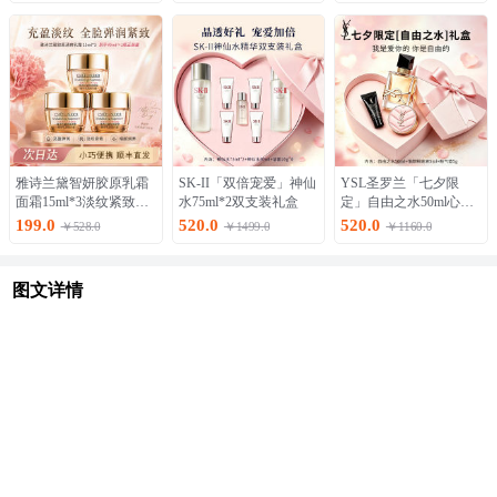
雅诗兰黛智妍胶原乳霜
SK-II「双倍宠爱」神仙
YSL圣罗兰「七夕限
面霜15ml*3淡纹紧致护
水75ml*2双支装礼盒
定」自由之水50ml心动
肤品
礼盒
199.0
520.0
520.0
￥528.0
￥1499.0
￥1160.0
图文详情