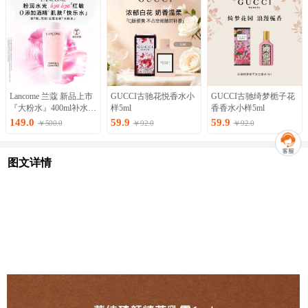
Lancome 兰蔻 新品上市
GUCCI古驰花悦香水小
GUCCI古驰绮梦栀子花
『大粉水』400ml补水保
样5ml
香香水小样5ml
湿爽肤水
149.0
59.9
59.9
￥500.0
￥92.0
￥92.0
图文详情