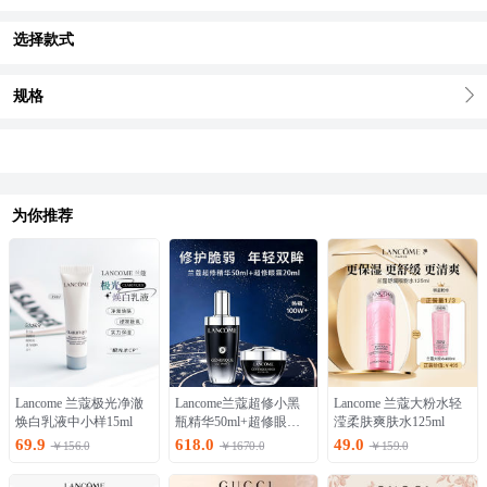
选择款式
规格
为你推荐
Lancome 兰蔻极光净澈
Lancome兰蔻超修小黑
Lancome 兰蔻大粉水轻
焕白乳液中小样15ml
瓶精华50ml+超修眼霜2
滢柔肤爽肤水125ml
0ml护肤套装
69.9
618.0
49.0
￥156.0
￥1670.0
￥159.0