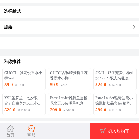
选择款式
规格
为你推荐
GUCCI古驰花悦香水小
GUCCI古驰绮梦栀子花
SK-II「双倍宠爱」神仙
样5ml
香香水小样5ml
水75ml*2双支装礼盒
59.9
59.9
520.0
￥92.0
￥92.0
￥1499.0
YSL圣罗兰「七夕限
Estee Lauder雅诗兰黛樱
Estee Lauder雅诗兰黛小
定」自由之水50ml心动
花水五步装明星礼盒
棕瓶护肤品套装(精华50
礼盒
ml+眼霜15ml)
520.0
299.0
599.0
￥1160.0
￥510.0
￥1295.0
图文详情
加入购物车