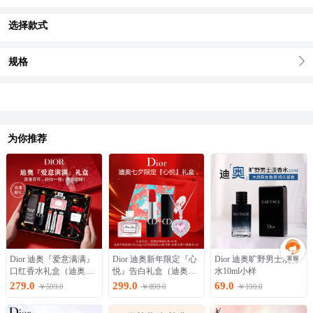
选择款式
规格
为你推荐
Dior 迪奥『爱意满满』
Dior 迪奥新年限定『心
Dior 迪奥旷野男士淡香
口红香水礼盒（迪奥蓝
悦』告白礼盒（迪奥口
水10ml小样
金口红3.5g+花漾小姐香
红3.5g+纯银心跳项链
279.0
299.0
69.0
￥599.0
￥899.0
￥199.0
水小样5ml+迪奥变色唇
+迪奥小姐香水5ml ）
膏1.4g*2支）