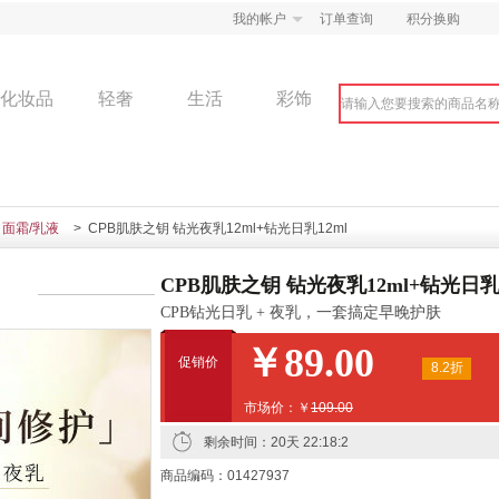
我的帐户
订单查询
积分换购
化妆品
轻奢
生活
彩饰
面霜/乳液
> CPB肌肤之钥 钻光夜乳12ml+钻光日乳12ml
CPB肌肤之钥 钻光夜乳12ml+钻光日乳1
CPB钻光日乳 + 夜乳，一套搞定早晚护肤
￥89.00
促销价
8.2折
市场价：￥
109.00
剩余时间：
20天 22:18:1
商品编码：01427937