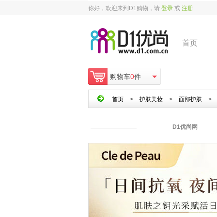
你好，欢迎来到D1购物，请
登录
或
注册
首页
购物车
0
件
首页
>
护肤美妆
>
面部护肤
>
D1优尚网