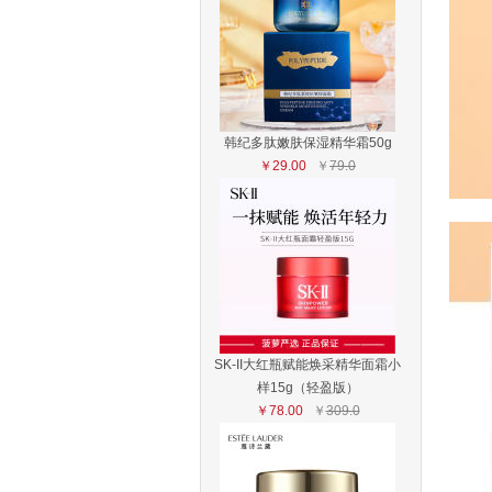
韩纪多肽嫩肤保湿精华霜50g
￥29.00
￥
79.0
SK-II大红瓶赋能焕采精华面霜小
样15g（轻盈版）
￥78.00
￥
309.0