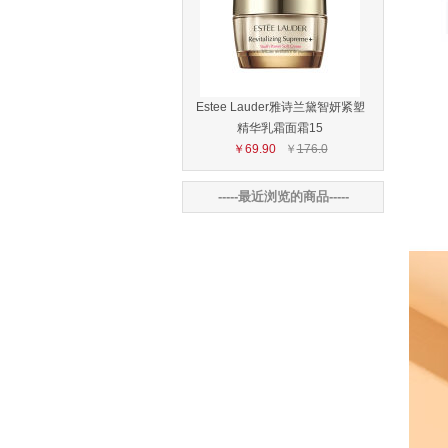
Estee Lauder雅诗兰黛智妍紧塑
精华乳霜面霜15
￥69.90
￥
176.0
-----最近浏览的商品-----