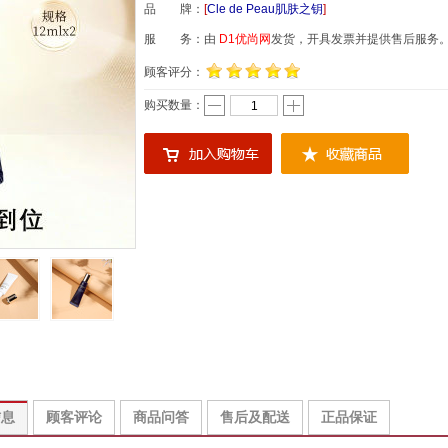
品 牌：
[
Cle de Peau肌肤之钥
]
服 务：由
D1优尚网
发货，开具发票并提供售后服务
顾客评分：
购买数量：
信息
顾客评论
商品问答
售后及配送
正品保证