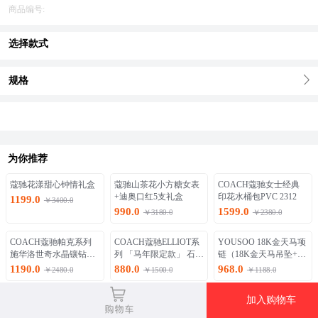
商品编号:
选择款式
规格
为你推荐
蔻驰花漾甜心钟情礼盒
蔻驰山茶花小方糖女表
COACH蔻驰女士经典
+迪奥口红5支礼盒
印花水桶包PVC 2312
1199.0
￥3400.0
990.0
1599.0
￥3180.0
￥2380.0
COACH蔻驰帕克系列
COACH蔻驰ELLIOT系
YOUSOO 18K金天马项
施华洛世奇水晶镶钻手
列 「马年限定款」 石英
链（18K金天马吊坠+S9
镯式钢带石英防水女表
腕表（送白玉貔丘项
25镀K黄O字链）
1190.0
880.0
968.0
￥2480.0
￥1500.0
￥1188.0
链）
加入购物车
图文详情