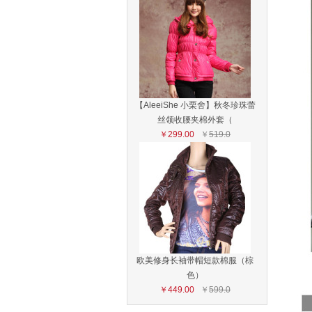
【AleeiShe 小栗舍】秋冬珍珠蕾
丝领收腰夹棉外套（
￥299.00
￥
519.0
欧美修身长袖带帽短款棉服（棕
色）
￥449.00
￥
599.0