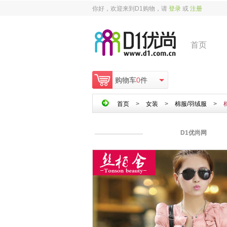
你好，欢迎来到D1购物，请
登录
或
注册
首页
购物车
0
件
首页
>
女装
>
棉服/羽绒服
>
D1优尚网