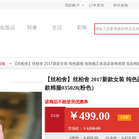
我的帐户
订单查询
积分换购
化妆品
轻奢
生活
彩饰
棉服
> 【丝柏舍】丝柏舍 2017新款女装 纯色圆领 泡泡袖立体花朵装饰肩部 短款棉服0
【丝柏舍】丝柏舍 2017新款女装 纯
款棉服035028(粉色）
该商品不能使用优惠券
￥499.00
D1价
3.8折
市场价：￥
1298.00
VIP价：￥489.00 白金价：￥474.00