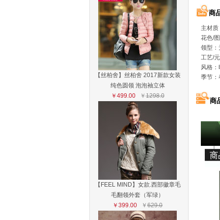
商
主材质
花色/
领型：
工艺/
风格：
【丝柏舍】丝柏舍 2017新款女装
季节：
纯色圆领 泡泡袖立体
￥499.00
￥
1298.0
商
【FEEL MIND】女款.西部徽章毛
毛翻领外套（军绿）
￥399.00
￥
629.0