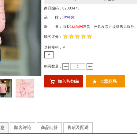
商品编码：02003475
品 牌：
[
丝柏舍
]
服 务：由
D1优尚网
发货，开具发票并提供售后服务
顾客评分：
选择规格：
M
M
购买数量：
信息
顾客评论
商品问答
售后及配送