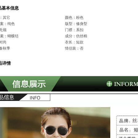
品基本信息
：其它
颜色：粉色
图案：纯色
版型：修身型
无领
门襟：系扣
元素：蝴蝶结
成分：仿丝棉
时尚
衣长：短款
春秋季
情侣装：否
品详情