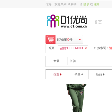
你好，欢迎来到D1购物，请
登录
或
注册
首页
购物车
0
件
首页
> 搜索词：
品牌:FEEL MIND
女装
长裤
综合
销量
新品