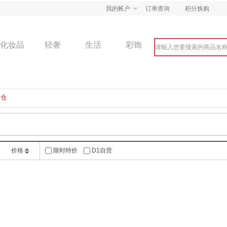
我的帐户
订单查询
积分换购
化妆品
轻奢
生活
彩饰
清仓
价格
限时特价
D1自营