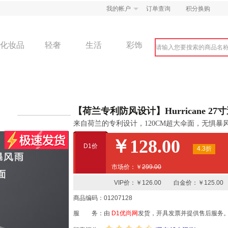
我的帐户
订单查询
积分换购
化妆品
轻奢
生活
彩饰
【荷兰专利防风设计】Hurricane 2
来自荷兰的专利设计，120CM超大伞面，无惧暴
￥128.00
D1价
4.3折
市场价：￥
299.00
VIP价：￥126.00 白金价：￥125.00
商品编码：01207128
服 务：由
D1优尚网
发货，开具发票并提供售后服务