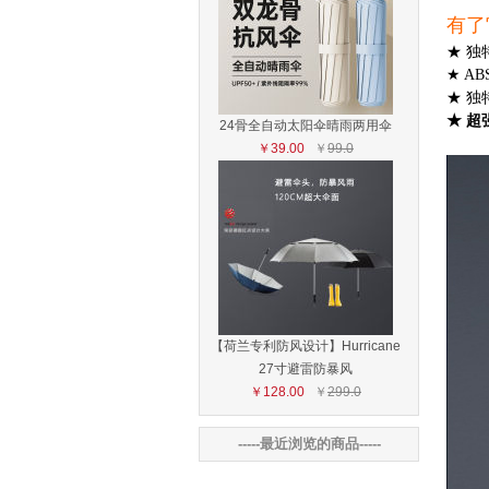
有了
★ 
★ AB
★ 
★ 超
24骨全自动太阳伞晴雨两用伞
￥39.00
￥
99.0
【荷兰专利防风设计】Hurricane
27寸避雷防暴风
￥128.00
￥
299.0
-----最近浏览的商品-----