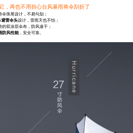
它，再也不用担心台风暴雨将伞刮折了
独特伞珠尾设计，不易勾划；
S
避雷伞头
设计，雷雨天也不怕；
独特的双涂层伞布，防风速干；
强防风性能
，安全可靠。