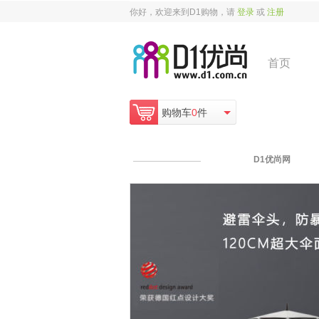
你好，欢迎来到D1购物，请
登录
或
注册
首页
购物车
0
件
D1优尚网