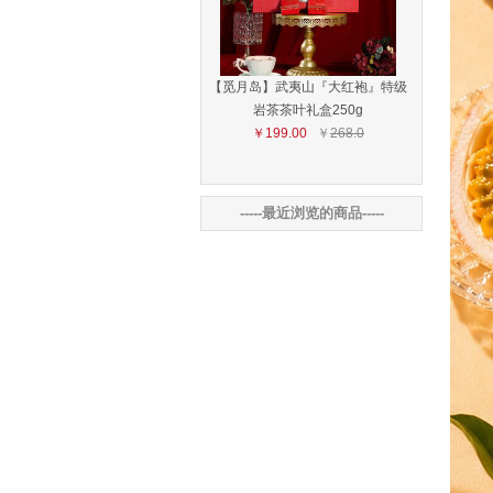
【觅月岛】武夷山『大红袍』特级
岩茶茶叶礼盒250g
￥199.00
￥
268.0
-----最近浏览的商品-----