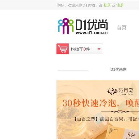
你好，欢迎来到D1购物，请
登录
或
注册
首页
购物车
0
件
D1优尚网