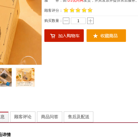
服 务：由
D1优尚网
发货，开具发票并提供售后服务
顾客评分：
购买数量：
信息
顾客评论
商品问答
售后及配送
品详情