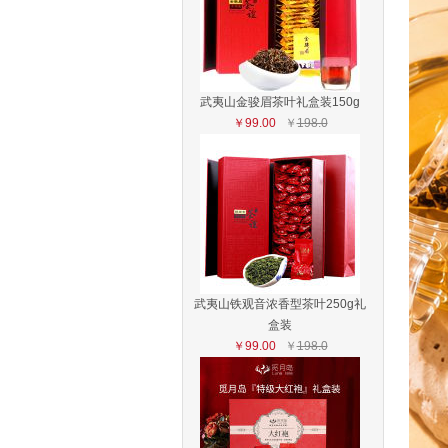
武夷山金骏眉茶叶礼盒装150g
￥99.00
￥
198.0
武夷山铁观音浓香型茶叶250g礼
盒装
￥99.00
￥
198.0