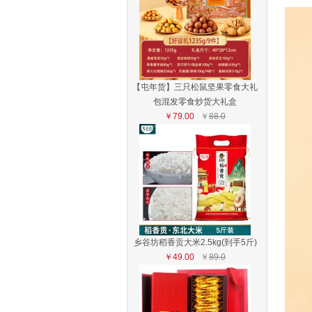
【屯年货】三只松鼠坚果零食大礼
包混发零食炒货大礼盒
￥79.00
￥
88.0
乡谷坊稻香贡大米2.5kg(到手5斤)
￥49.00
￥
89.0