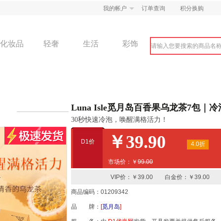
我的帐户
订单查询
积分换购
化妆品
轻奢
生活
彩饰
Luna Isle觅月岛百香果乌龙茶7包
30秒快速冷泡，唤醒满格活力！
￥39.90
D1价
4.0折
市场价：￥
99.00
VIP价：￥39.00 白金价：￥39.00
商品编码：01209342
品 牌：
[
觅月岛
]