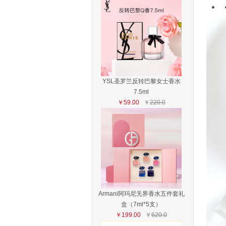
YSL圣罗兰反转巴黎女士香水
7.5ml
￥59.00
￥
220.0
Armani阿玛尼无界香水五件套礼
盒（7ml*5支）
￥199.00
￥
620.0