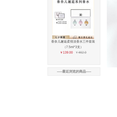
香奈儿邂逅柔情淡香水三件套装
（7.5ml*3支）
￥139.00
￥
462.0
-----最近浏览的商品-----