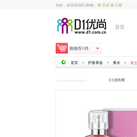
你好，欢迎来到D1购物，请
登录
或
注册
首页
购物车
0
件
首页
>
护肤美妆
>
香水
>
女
D1优尚网