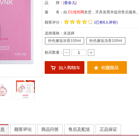
品 牌：
[
香奈儿
]
服 务：由
D1优尚网
发货，开具发票并提供售后服务
顾客评分：
(已有6人评价)
选择规格：
未选择
粉色邂逅浓香100ml
粉色邂逅淡香100ml
购买数量：
信息
顾客评论
商品问答
售后及配送
正品保证