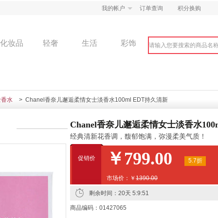
我的帐户
订单查询
积分换购
化妆品
轻奢
生活
彩饰
士香水
> Chanel香奈儿邂逅柔情女士淡香水100ml EDT持久清新
Chanel香奈儿邂逅柔情女士淡香水100
经典清新花香调，馥郁饱满，弥漫柔美气质！
￥799.00
促销价
5.7折
市场价：￥
1390.00
剩余时间：
20天 5:9:49
商品编码：01427065