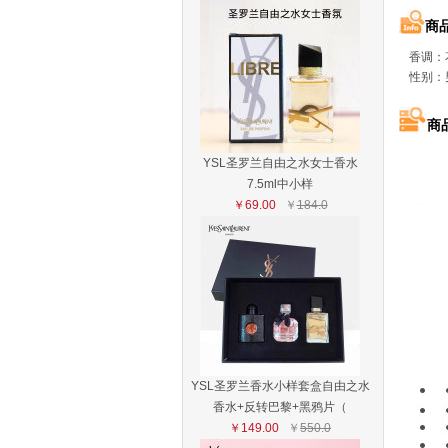
商
香调：
性别：
商
YSL圣罗兰自由之水女士香水
7.5ml中小样
￥69.00
￥
184.0
YSL圣罗兰香水小样套盒自由之水
香水+反转巴黎+黑鸦片（
￥149.00
￥
550.0