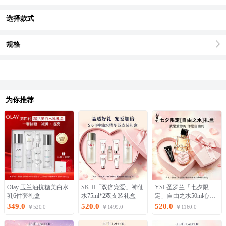
选择款式
规格
为你推荐
Olay 玉兰油抗糖美白水
SK-II「双倍宠爱」神仙
YSL圣罗兰「七夕限
乳6件套礼盒
水75ml*2双支装礼盒
定」自由之水50ml心动
礼盒
349.0
520.0
520.0
￥520.0
￥1499.0
￥1160.0