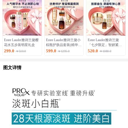
Estee Lauder雅诗兰黛樱
Estee Lauder雅诗兰黛小
Estee Lauder雅诗兰黛
花水五步装明星礼盒
棕瓶护肤品套装(精华50
「七夕限定」智妍紧塑
ml+眼霜15ml)
胶原面霜75ml礼盒
299.0
599.0
520.0
￥510.0
￥1295.0
￥1080.0
图文详情