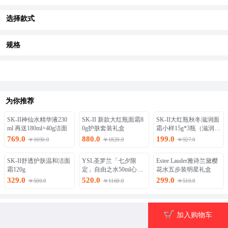
选择款式
规格
为你推荐
SK-II神仙水精华液230
SK-II 新款大红瓶面霜8
SK-II大红瓶秋冬滋润面
ml 再送180ml+40g洁面
0g护肤套装礼盒
霜小样15g*3瓶（滋润
款）
769.0
880.0
199.0
￥1690.0
￥1820.0
￥927.0
SK-II舒透护肤温和洁面
YSL圣罗兰「七夕限
Estee Lauder雅诗兰黛樱
霜120g
定」自由之水50ml心动
花水五步装明星礼盒
礼盒
329.0
520.0
299.0
￥500.0
￥1160.0
￥510.0
图文详情
加入购物车