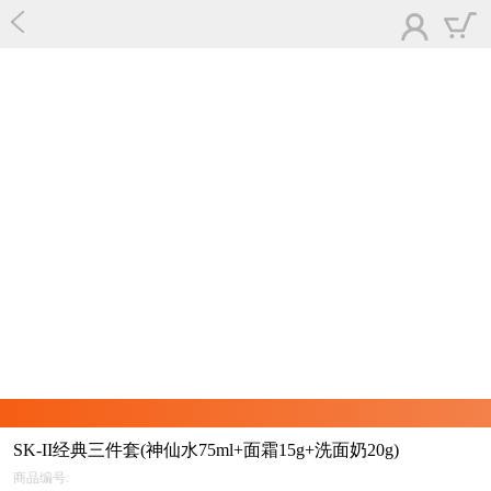
SK-II经典三件套(神仙水75ml+面霜15g+洗面奶20g)
商品编号: