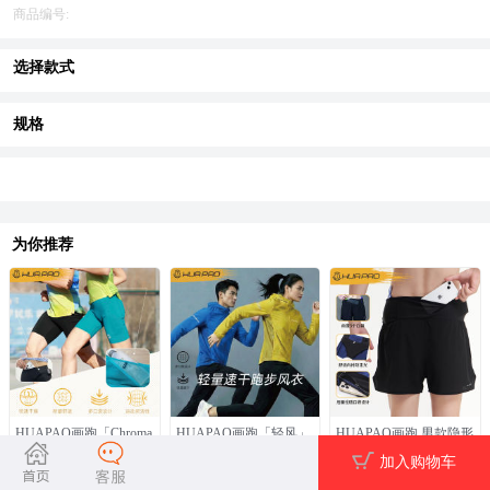
商品编号:
选择款式
规格
为你推荐
HUAPAO画跑「Chroma
HUAPAO画跑「轻风」
HUAPAO画跑 男款隐形
酷迈系列」5分运动压缩
系列速干跑步风衣
腰包设计专业运动速干
加入购物车
裤
短裤（送专业跑步袜）
279.0
399.0
159.0
￥659.0
￥799.0
￥499.0