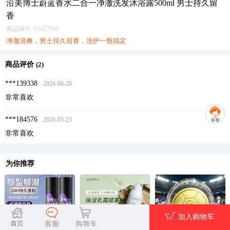
沿美博士蔚蓝香水二合一净澈洗发沐浴露500ml 男士持久留
香
商品编号:
01427910
净澈清爽，男士持久留香，洗护一瓶搞定
商品评价
(2)
***139338
2026-06-20
非常喜欢
***184576
2026-05-23
非常喜欢
为你推荐
加入购物车