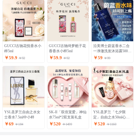
GUCCI古驰花悦香水小
GUCCI古驰绮梦栀子花
沿美博士蔚蓝香水二合
样5ml
香香水小样5ml
一净澈洗发沐浴露500ml
男士持久留香
￥59.9
￥59.9
￥59
￥92
￥92
￥99
YSL圣罗兰自由之水女
SK-II「双倍宠爱」神仙
YSL圣罗兰「七夕限
士香水7.5ml中小样
水75ml*2双支装礼盒
定」自由之水50ml心动
礼盒
￥69
￥520
￥520
￥184
￥1499
￥1160