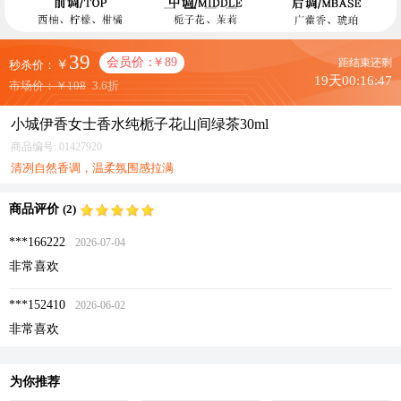
39
会员价：
￥89
距结束还剩
￥
秒杀价：
19天00:16:46
市场价：
￥108
3.6折
小城伊香女士香水纯栀子花山间绿茶30ml
商品编号:
01427920
清冽自然香调，温柔氛围感拉满
商品评价
(2)
***166222
2026-07-04
非常喜欢
***152410
2026-06-02
非常喜欢
为你推荐