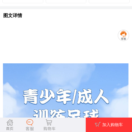
卡帝乐鳄鱼男款休闲皮
HUAPAO画跑 专业运动
鞋
女款小腿压缩袜
￥389
￥39
￥899
￥79
HUAPAO画跑多功能
HUAPAO画跑「Chroma
HUAPAO画跑「轻风」
「带鞋仓」防水双肩运
酷迈系列」5分运动压缩
系列速干跑步风衣
动旅行包
裤
￥199
￥279
￥399
￥599
￥659
￥799
图文详情
加入购物车