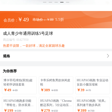
￥49
5.5折
市场价：
￥89
会员价：
成人青少年通用训练5号足球
商品编号:
01427950
热爱不设限，一款好球，满足全家踢球乐趣
规格
为你推荐
博卡羽毛球拍(双拍)超
轻初学训练套装
￥49
￥89